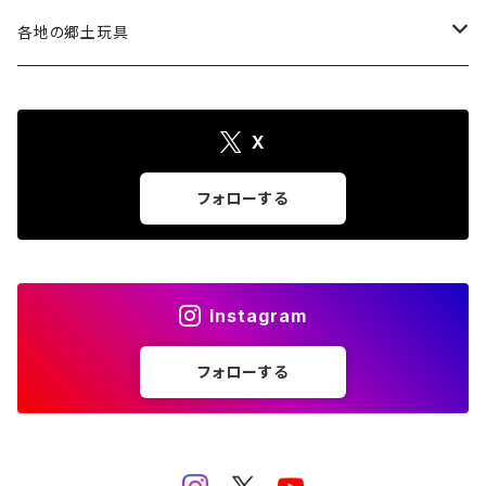
注染そめ手ぬぐい
＜遠州綿紬＞ハンカチ
各地の郷土玩具
トートバック
三ヶ日町
X
張り子
ポストカード・護符
遠州今切れ
フォローする
手びねり人形
Tシャツ
グッズ
その他（ポチ袋・クリアファイルなど）
Instagram
フォローする