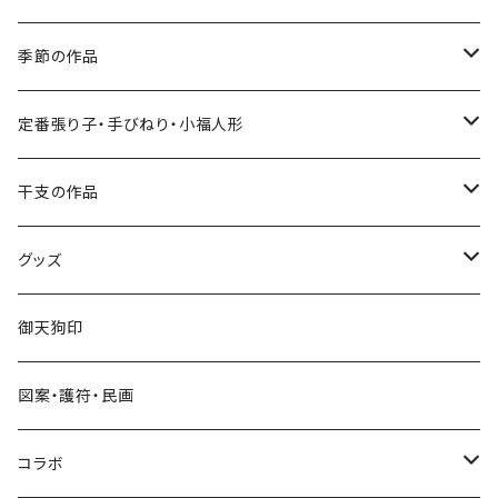
季節の作品
張り子
定番張り子・手びねり・小福人形
手びねり人形
張り子
干支の作品
グッズ
手びねり人形・小福人形
張り子
グッズ
手びねり人形
キーホルダー
御天狗印
グッズ
シール
図案・護符・民画
コラボ
遠州綿紬ハンカチ
コラボ