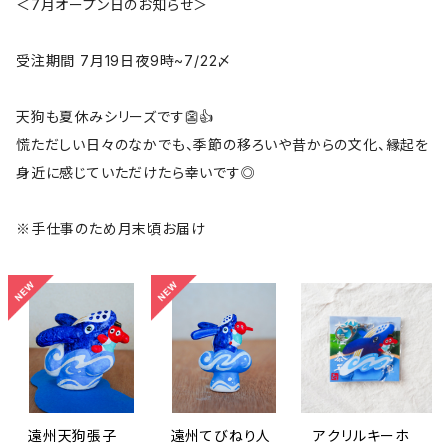
＜7月オープン日のお知らせ＞
受注期間 7月19日夜9時~7/22〆
天狗も夏休みシリーズです👺👍
慌ただしい日々のなかでも、季節の移ろいや昔からの文化、縁起を
身近に感じていただけたら幸いです◎
※手仕事のため月末頃お届け
遠州天狗張子
遠州てびねり人
アクリルキーホ