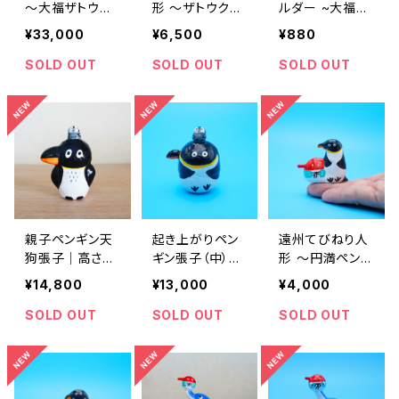
〜大福ザトウク
形 〜ザトウクジ
ルダー ~大福ク
ジラ〜｜高さ約1
ラ〜 ｜高さ約7
ジラと天狗~（高
¥33,000
¥6,500
¥880
6cm
cm
さ約7cm）
SOLD OUT
SOLD OUT
SOLD OUT
親子ペンギン天
起き上がりペン
遠州てびねり人
狗張子｜高さ約
ギン張子（中）｜
形 〜円満ペンギ
12cm
高さ約8cm
ン〜 ｜高さ約4.
¥14,800
¥13,000
¥4,000
5cm
SOLD OUT
SOLD OUT
SOLD OUT