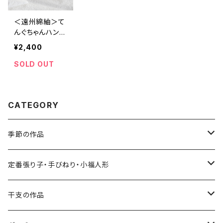
＜遠州綿紬＞て
んぐちゃんハンカ
チ ~なでしこ~
¥2,400
（約39cm×39c
m）
SOLD OUT
CATEGORY
季節の作品
張り子
定番張り子・手びねり・小福人形
手びねり人形
張り子
干支の作品