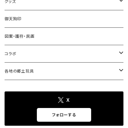
グッズ
手びねり人形・小福人形
張り子
グッズ
手びねり人形
キーホルダー
御天狗印
グッズ
シール
図案・護符・民画
コラボ
遠州綿紬ハンカチ
コラボ
注染そめ手ぬぐい
＜遠州綿紬＞ハンカチ
各地の郷土玩具
トートバック
三ヶ日町
X
張り子
ポストカード・護符
遠州今切れ
フォローする
手びねり人形
Tシャツ