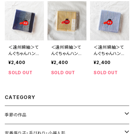
＜遠州綿紬＞て
＜遠州綿紬＞て
＜遠州綿紬＞て
んぐちゃんハンカ
んぐちゃんハンカ
んぐちゃんハンカ
チ ~夜富士~（約
チ ~たんぽぽ~
チ ~せせらぎ~
¥2,400
¥2,400
¥2,400
39cm×39cm）
（約39cm×39c
（約39cm×39c
m）
m）
SOLD OUT
SOLD OUT
SOLD OUT
CATEGORY
季節の作品
張り子
定番張り子・手びねり・小福人形