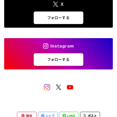
X
張り子
ポストカード・護符
遠州今切れ
フォローする
手びねり人形
Tシャツ
グッズ
その他（ポチ袋・クリアファイルなど）
Instagram
フォローする
保存
シェア
LINE
ポスト