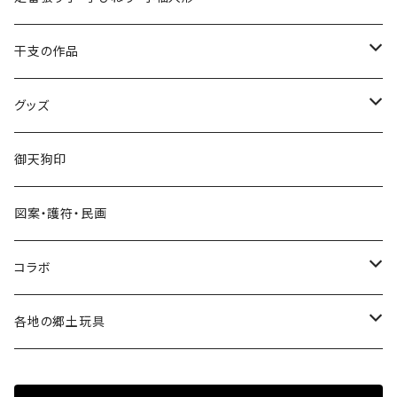
手びねり人形
張り子
干支の作品
グッズ
手びねり人形・小福人形
張り子
グッズ
手びねり人形
キーホルダー
御天狗印
グッズ
シール
図案・護符・民画
コラボ
遠州綿紬ハンカチ
コラボ
注染そめ手ぬぐい
＜遠州綿紬＞ハンカチ
各地の郷土玩具
トートバック
三ヶ日町