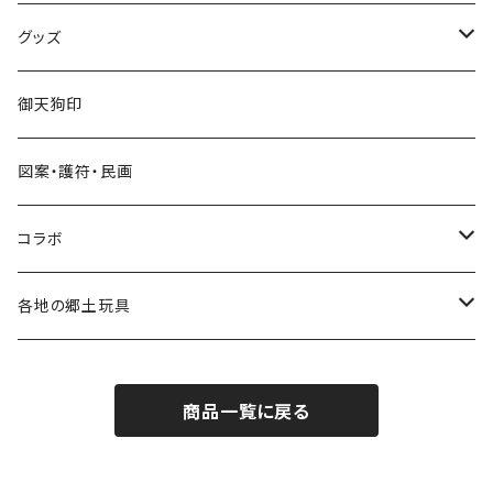
グッズ
手びねり人形・小福人形
張り子
グッズ
手びねり人形
キーホルダー
御天狗印
グッズ
シール
図案・護符・民画
コラボ
遠州綿紬ハンカチ
コラボ
注染そめ手ぬぐい
＜遠州綿紬＞ハンカチ
各地の郷土玩具
トートバック
三ヶ日町
商品一覧に戻る
張り子
ポストカード・護符
遠州今切れ