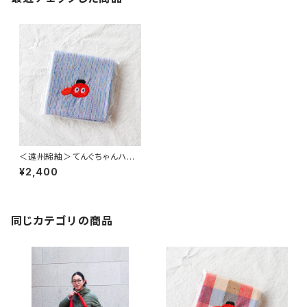
＜遠州綿紬＞てんぐちゃんハン
カチ ~せせらぎ~（約39cm×39
¥2,400
cm）
同じカテゴリの商品