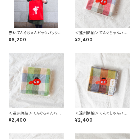
赤いてんぐちゃんビックバック
＜遠州綿紬＞てんぐちゃんハン
（かばん部分 高さ約52cm）
カチ ~赤りんご~（約39cm×39
¥6,200
¥2,400
cm）
＜遠州綿紬＞てんぐちゃんハン
＜遠州綿紬＞てんぐちゃんハン
カチ ~青リンゴ~（約39cm×39
カチ ~温~（約39cm×39cm）
¥2,400
¥2,400
cm）