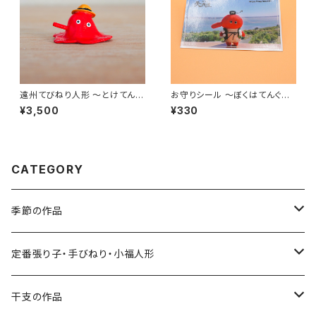
遠州てびねり人形 〜とけてん
お守りシール 〜ぼくはてんぐ〜
ぐ〜｜高さ約3cm
（9x5.5cm）
¥3,500
¥330
CATEGORY
季節の作品
張り子
定番張り子・手びねり・小福人形
手びねり人形
張り子
干支の作品