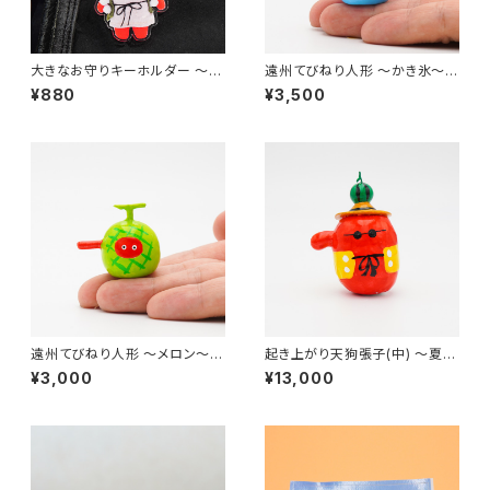
大きなお守りキーホルダー 〜ぼ
遠州てびねり人形 〜かき氷〜｜
くはてんぐ〜（高さ約7.5cm）
高さ約4.5cm
¥880
¥3,500
遠州てびねり人形 〜メロン〜
起き上がり天狗張子(中) 〜夏休
｜高さ約3.5cm
み〜｜高さ約8cm
¥3,000
¥13,000