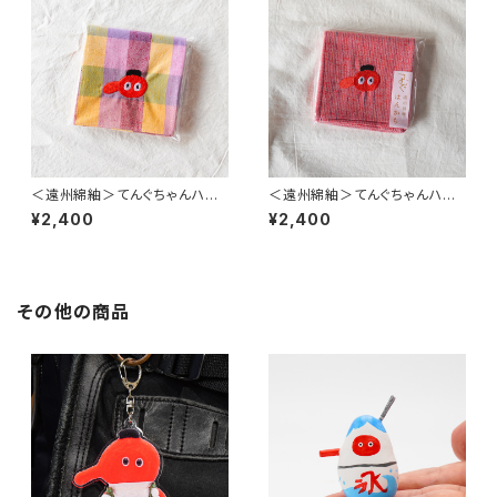
＜遠州綿紬＞てんぐちゃんハン
＜遠州綿紬＞てんぐちゃんハン
カチ ~時計草~（約39cm×39c
カチ ~天狗~（約39cm×39c
¥2,400
¥2,400
m）
m）
その他の商品