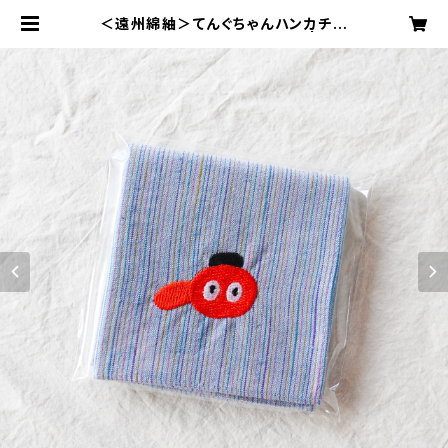
＜遠州綿紬＞てんぐちゃんハンカチ ~
せせらぎ~（約39cm×39cm） | 天狗
屋オンライン