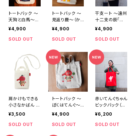
トートバック 〜
トートバック 〜
干支ート 〜遠州
天狗と白馬〜
見返り鹿〜（か
十二支の辰「池
（かばん部分 高
ばん部分 高さ約
の平の幻の
¥4,900
¥4,900
¥4,900
さ約39cm）
39cm）
池」」〜（かばん
部分 高さ約39c
SOLD OUT
SOLD OUT
SOLD OUT
m）
肩かけもできる
トートバック 〜
赤いてんぐちゃん
小さなかばん ~
ぼくはてんぐ〜
ビックバック（か
ぼくは天狗~（高
（かばん部分 高
ばん部分 高さ約
¥3,500
¥4,900
¥6,200
さ約22cm）
さ約39cm）
52cm）
SOLD OUT
SOLD OUT
SOLD OUT