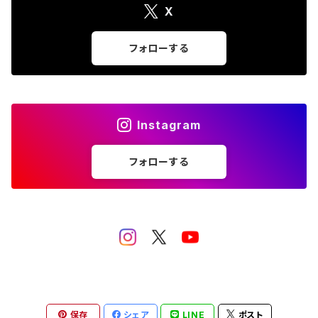
X
張り子
ポストカード・護符
遠州今切れ
フォローする
手びねり人形
Tシャツ
グッズ
その他（ポチ袋・クリアファイルなど）
Instagram
フォローする
保存
シェア
LINE
ポスト