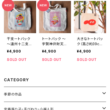
干支ートバック
トートバック 〜
大きなトートバッ
〜遠州十二支の
宇賀神弁財天狗
ク（高さ約39c
巳「浜名湖の金
図〜（かばん部
m）
¥4,900
¥4,900
¥4,900
ヘビ」〜（かばん
分 高さ約39c
部分 高さ約39c
m）
SOLD OUT
SOLD OUT
SOLD OUT
m）
CATEGORY
季節の作品
張り子
定番張り子・手びねり・小福人形