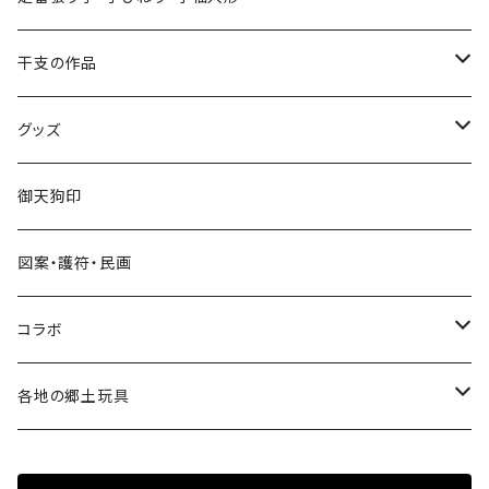
手びねり人形
張り子
干支の作品
グッズ
手びねり人形・小福人形
張り子
グッズ
手びねり人形
キーホルダー
御天狗印
グッズ
シール
図案・護符・民画
コラボ
遠州綿紬ハンカチ
コラボ
注染そめ手ぬぐい
＜遠州綿紬＞ハンカチ
各地の郷土玩具
トートバック
三ヶ日町