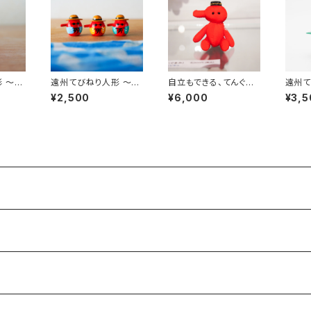
 〜土
遠州てびねり人形 〜天
自立もできる、てんぐる
遠州て
3cm
狗の夏休み〜｜高さ約
み (高さ約10cm)
うもろ
¥2,500
¥6,000
¥3,5
3cm
cm