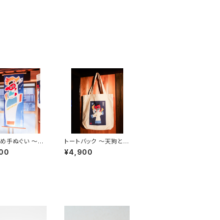
め手ぬぐい 〜白
トートバック 〜天狗と白
狗〜 (36×90c
馬〜（かばん部分 高さ
00
¥4,900
約39cm）