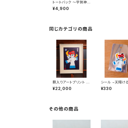
トートバック 〜宇賀神
弁財天狗図〜（かばん
¥4,900
部分 高さ約39cm）
同じカテゴリの商品
額入りアートプリント ~
シール ~天翔け
白馬と天狗~ （限定数
~
¥22,000
¥330
生産 ED.No.入り）
その他の商品