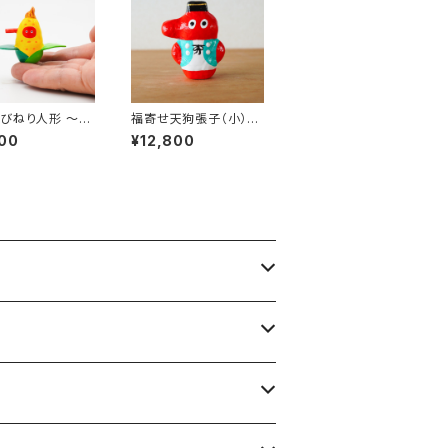
びねり人形 〜と
福寄せ天狗張子（小）｜
こし〜 ｜高さ約5
高さ約10cm
00
¥12,800