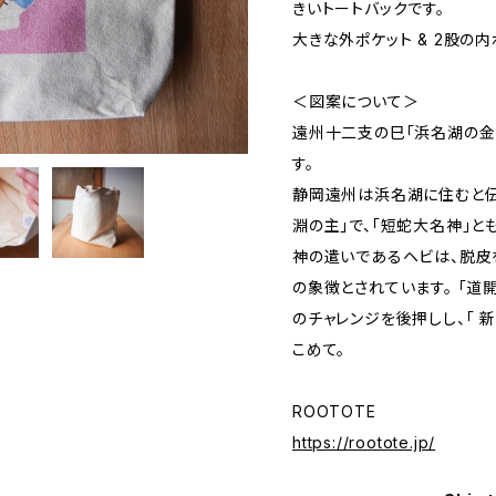
きいトートバックです。
大きな外ポケット & 2股の
＜図案について＞
遠州十二支の巳「浜名湖の金
す。
静岡遠州は浜名湖に住むと伝わ
淵の主」で、「短蛇大名神」と
神の遣いであるヘビは、脱皮
の象徴とされています。 「道
のチャレンジを後押しし、「 
こめて。
ROOTOTE
https://rootote.jp/