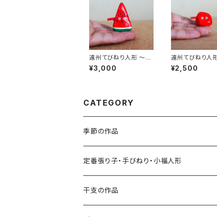
遠州てびねり人形 〜ス
遠州てびねり人形
イカ〜 ｜高さ約5cm
用干し〜｜高さ約
¥3,000
¥2,500
CATEGORY
季節の作品
張り子
定番張り子・手びねり・小福人形
手びねり人形
張り子
干支の作品