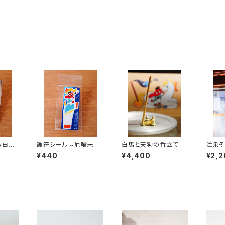
る白馬
護符シール ~厄喰未来
白馬と天狗の香立て
注染そ
翔~
（真鍮製・約縦1.5cm×
馬と天
¥440
¥4,400
¥2,2
横2.2cm）
m)