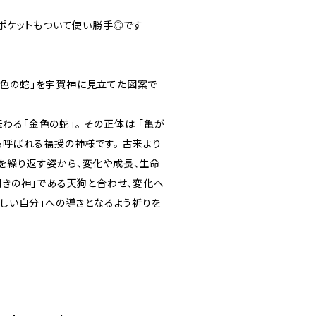
内ポケットもついて使い勝手◎です
色の蛇」を宇賀神に見立てた図案で
る「金色の蛇」。 その正体は 「亀が
も呼ばれる福授の神様です。 古来より
を繰り返す姿から、変化や成長、生命
開きの神」である天狗と合わせ、変化へ
新しい自分」への導きとなるよう祈りを