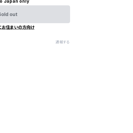
to Japan only
Sold out
にお住まいの方向け
通報する