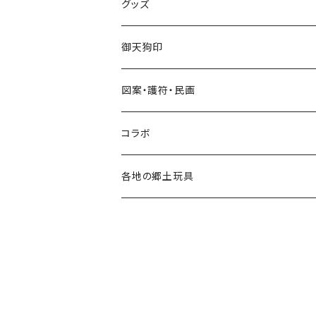
グッズ
手びねり人形・小福人形
張り子
グッズ
手びねり人形
キーホルダー
御天狗印
グッズ
シール
図案・護符・民画
コラボ
遠州綿紬ハンカチ
コラボ
注染そめ手ぬぐい
＜遠州綿紬＞ハンカチ
各地の郷土玩具
トートバック
三ヶ日町
張り子
ポストカード・護符
遠州今切れ
手びねり人形
Tシャツ