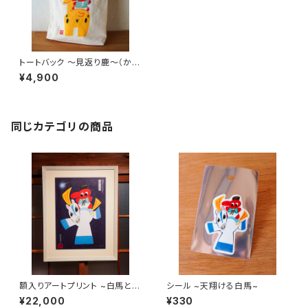
トートバック 〜見返り鹿〜（かば
ん部分 高さ約39cm）
¥4,900
同じカテゴリの商品
額入りアートプリント ~白馬と天
シール ~天翔ける白馬~
狗~ （限定数生産 ED.No.入り）
¥22,000
¥330