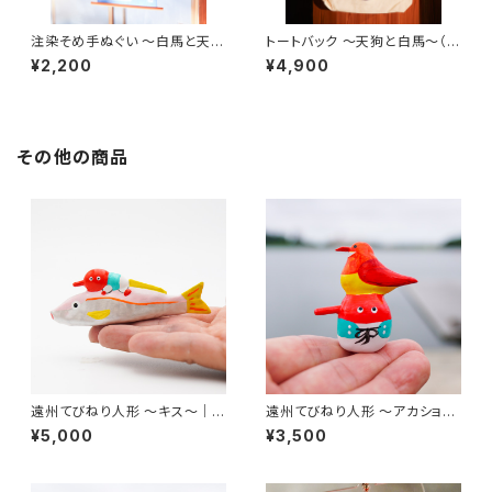
注染そめ手ぬぐい 〜白馬と天
トートバック 〜天狗と白馬〜（か
狗〜 (36×90cm)
ばん部分 高さ約39cm）
¥2,200
¥4,900
その他の商品
遠州てびねり人形 〜キス〜｜全
遠州てびねり人形 〜アカショウ
長約9.5cm
ビン〜｜高さ約4.5cm
¥5,000
¥3,500