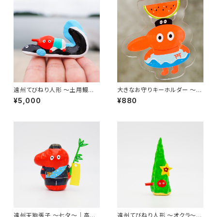
遠州てびねり人形 〜土用鰻〜
大きなお守りキーホルダー 〜海
｜全長約7cm
上安全〜｜高さ約7.5cm
¥5,000
¥880
遠州天狗張子 〜七夕〜｜高さ
遠州てびねり人形 〜オクラ〜