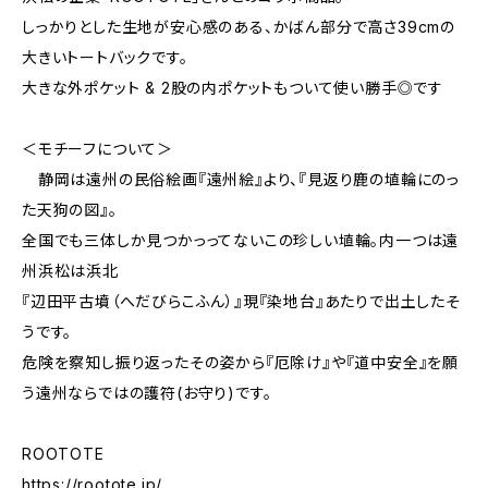
しっかりとした生地が安心感のある、かばん部分で高さ39cmの
大きいトートバックです。
大きな外ポケット & 2股の内ポケットもついて使い勝手◎です
＜モチーフについて＞
静岡は遠州の民俗絵画『遠州絵』より、『見返り鹿の埴輪にのっ
た天狗の図』。
全国でも三体しか見つかっってないこの珍しい埴輪。内一つは遠
州浜松は浜北
『辺田平古墳（へだびらこふん）』現『染地台』あたりで出土したそ
うです。
危険を察知し振り返ったその姿から『厄除け』や『道中安全』を願
う遠州ならではの護符(お守り)です。
ROOTOTE
https://rootote.jp/