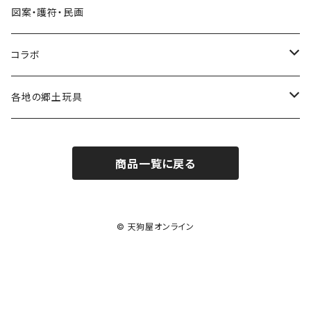
グッズ
シール
図案・護符・民画
コラボ
遠州綿紬ハンカチ
コラボ
注染そめ手ぬぐい
＜遠州綿紬＞ハンカチ
各地の郷土玩具
トートバック
三ヶ日町
商品一覧に戻る
張り子
ポストカード・護符
遠州今切れ
手びねり人形
Tシャツ
© 天狗屋オンライン
グッズ
その他（ポチ袋・クリアファイルなど）