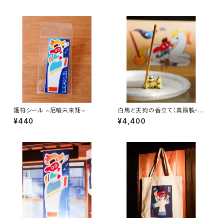
護符シール ~厄喰未来翔~
白馬と天狗の香立て（真鍮製・約
縦1.5cm×横2.2cm）
¥440
¥4,400