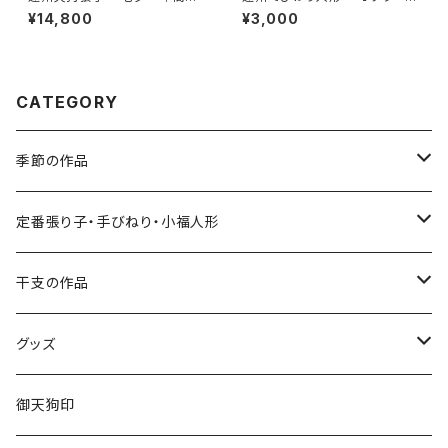
約11cm
｜高さ約8cm
¥14,800
¥3,000
CATEGORY
季節の作品
張り子
定番張り子・手びねり・小福人形
手びねり人形
張り子
干支の作品
グッズ
手びねり人形・小福人形
張り子
グッズ
手びねり人形
キーホルダー
御天狗印