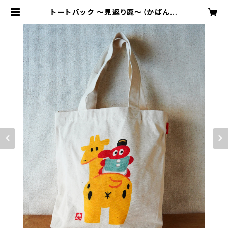
トートバック 〜見返り鹿〜（かばん部
分 高さ約39cm） | 天狗屋オンライ
ン