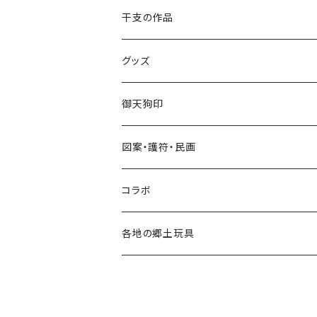
手びねり人形
張り子
干支の作品
グッズ
手びねり人形・小福人形
張り子
グッズ
手びねり人形
キーホルダー
御天狗印
グッズ
シール
図案・護符・民画
コラボ
遠州綿紬ハンカチ
コラボ
注染そめ手ぬぐい
＜遠州綿紬＞ハンカチ
各地の郷土玩具
トートバック
三ヶ日町
張り子