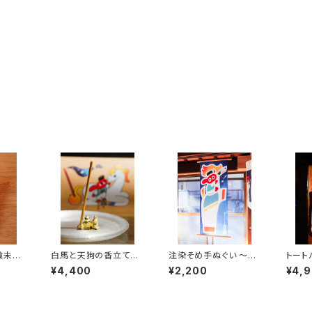
喰未来
白馬と天狗の香立て
注染そめ手ぬぐい 〜白
トート
（真鍮製・約縦1.5cm×
馬と天狗〜 (36×90c
馬〜（
¥4,400
¥2,200
¥4,
横2.2cm）
m)
約39