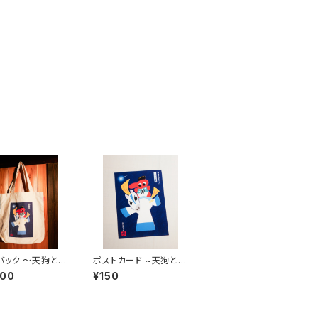
バック 〜天狗と白
ポストカード ~天狗と白
かばん部分 高さ
馬~
900
¥150
cm）