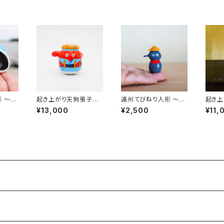
 〜土
起き上がり天狗張子
遠州てびねり人形 〜地
起き上
cm
(中) 〜遠州大念佛〜｜
蔵盆〜 ｜高さ約5cm
（中）
¥13,000
¥2,500
¥11,
高さ約8cm