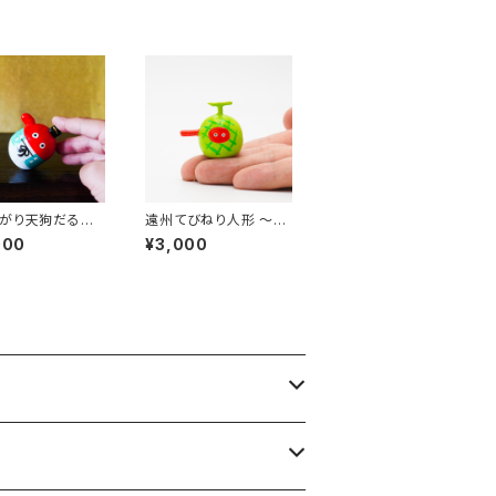
がり天狗だるま
遠州てびねり人形 〜メ
｜高さ約7cm
ロン〜 ｜高さ約3.5cm
000
¥3,000