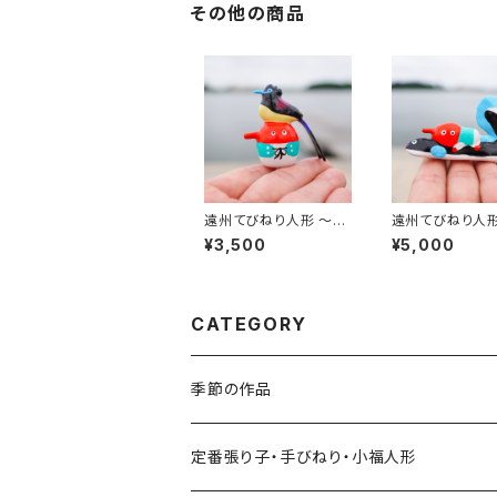
その他の商品
遠州てびねり人形 〜サ
遠州てびねり人形
ンコウチョウ〜｜高さ約
用鰻〜｜全長約7
¥3,500
¥5,000
4.5cm
CATEGORY
季節の作品
張り子
定番張り子・手びねり・小福人形