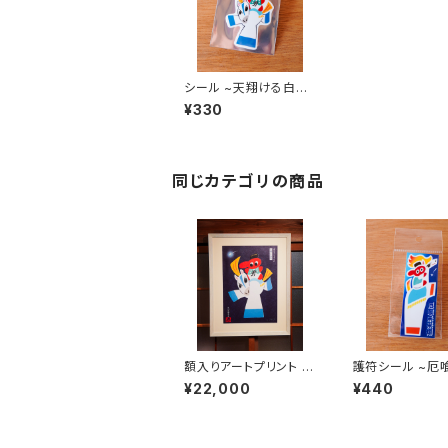
シール ~天翔ける白馬
~
¥330
同じカテゴリの商品
額入りアートプリント ~
護符シール ~厄
白馬と天狗~ （限定数
翔~
¥22,000
¥440
生産 ED.No.入り）