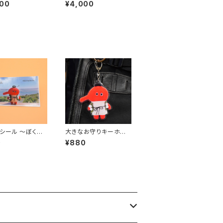
カ〜 ｜高さ約7.
兆シロクマ〜 ｜高さ約
000
¥4,000
5cm
シール 〜ぼくは
大きなお守りキーホル
（9x5.5cm）
ダー 〜ぼくはてんぐ〜
0
¥880
（高さ約7.5cm）