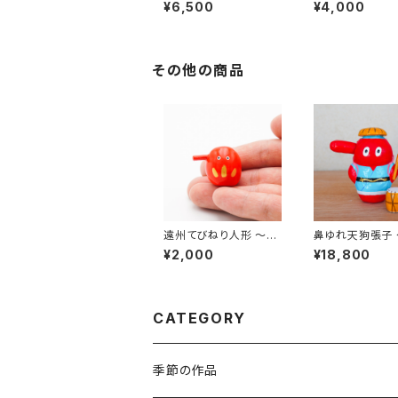
トウクジラ〜 ｜高さ約7
満ペンギン〜 ｜
¥6,500
¥4,000
cm
4.5cm
その他の商品
遠州てびねり人形 〜赤
鼻ゆれ天狗張子
天狗〜（高さ約2cm）
大念仏〜｜高さ約1
¥2,000
¥18,800
cm
CATEGORY
季節の作品