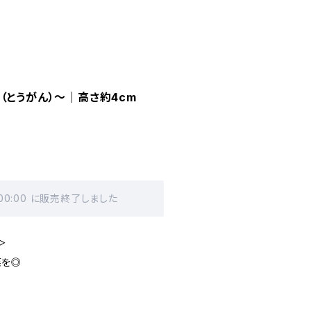
（とうがん）〜｜高さ約4cm
 00:00 に販売終了しました
＞
菜を◎