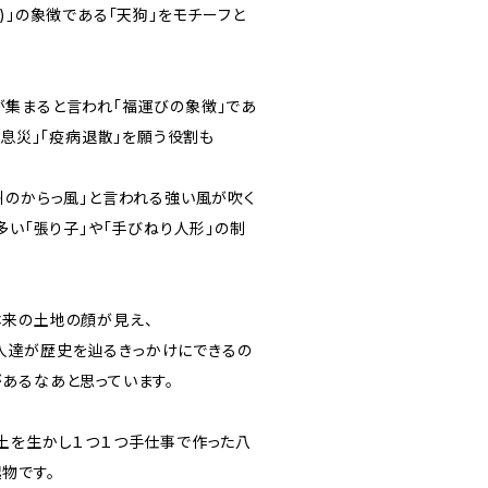
)」の象徴である「天狗」をモチーフと
集まると言われ「福運びの象徴」であ
病息災」「疫病退散」を願う役割も
州のからっ風」と言われる強い風が吹く
多い「張り子」や「手びねり人形」の制
来の土地の顔が見え、
後の人達が歴史を辿るきっかけにできるの
あるなあと思っています。
土を生かし１つ１つ手仕事で作った八
物です。