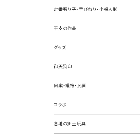
張り子
定番張り子・手びねり・小福人形
手びねり人形
張り子
干支の作品
グッズ
手びねり人形・小福人形
張り子
グッズ
手びねり人形
キーホルダー
御天狗印
グッズ
シール
図案・護符・民画
コラボ
遠州綿紬ハンカチ
コラボ
注染そめ手ぬぐい
＜遠州綿紬＞ハンカチ
各地の郷土玩具