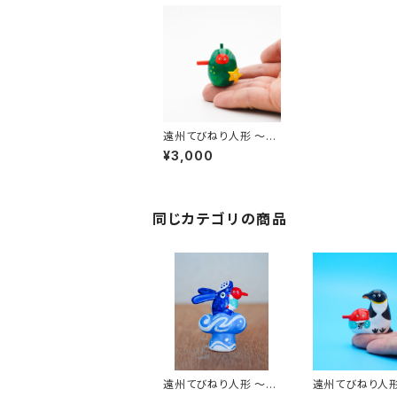
遠州てびねり人形 〜冬
瓜（とうがん）〜｜高さ
¥3,000
約4cm
同じカテゴリの商品
遠州てびねり人形 〜ザ
遠州てびねり人形