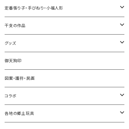
張り子
定番張り子・手びねり・小福人形
手びねり人形
張り子
干支の作品
グッズ
手びねり人形・小福人形
張り子
グッズ
手びねり人形
キーホルダー
御天狗印
グッズ
シール
図案・護符・民画
コラボ
遠州綿紬ハンカチ
コラボ
注染そめ手ぬぐい
＜遠州綿紬＞ハンカチ
各地の郷土玩具