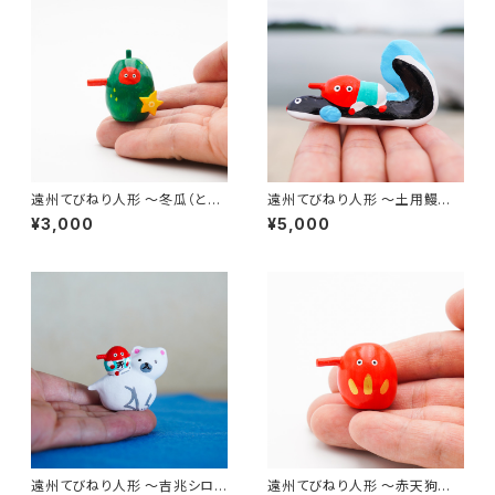
遠州てびねり人形 〜冬瓜（とう
遠州てびねり人形 〜土用鰻〜
がん）〜｜高さ約4cm
｜全長約7cm
¥3,000
¥5,000
遠州てびねり人形 〜吉兆シロク
遠州てびねり人形 〜赤天狗〜