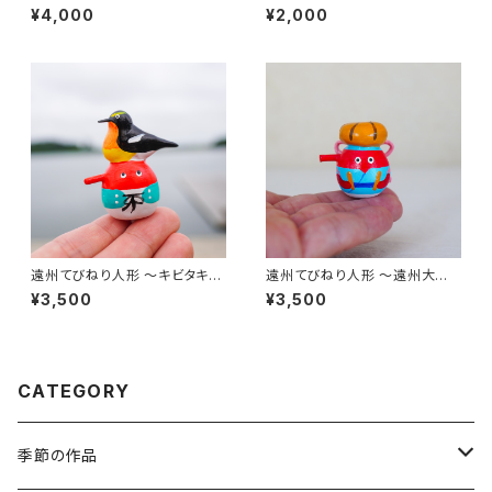
マ〜 ｜高さ約4cm
（高さ約2cm）
¥4,000
¥2,000
遠州てびねり人形 〜キビタキ〜
遠州てびねり人形 〜遠州大念
｜高さ約4.5cm
仏〜 ｜高さ約3.5cm
¥3,500
¥3,500
CATEGORY
季節の作品