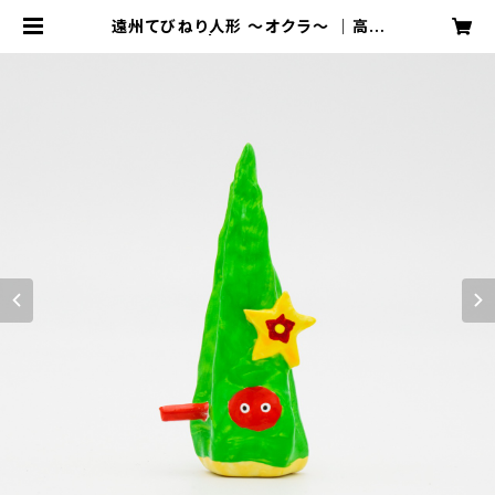
遠州てびねり人形 〜オクラ〜 ｜高さ
約8cm | 天狗屋オンライン