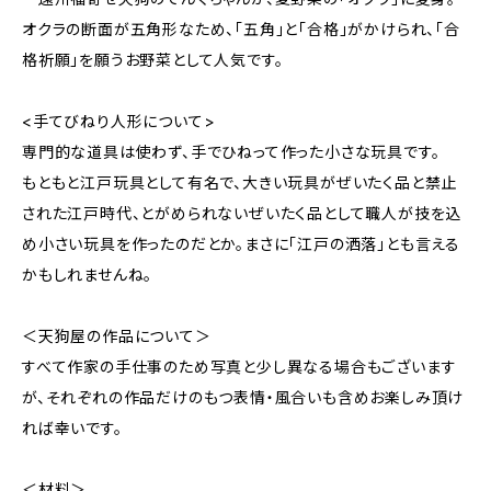
オクラの断面が五角形なため、「五角」と「合格」がかけられ、「合
格祈願」を願うお野菜として人気です。
<手てびねり人形について>
専門的な道具は使わず、手でひねって作った小さな玩具です。
もともと江戸玩具として有名で、大きい玩具がぜいたく品と禁止
された江戸時代、とがめられないぜいたく品として職人が技を込
め小さい玩具を作ったのだとか。まさに「江戸の洒落」とも言える
かもしれませんね。
＜天狗屋の作品について＞
すべて作家の手仕事のため写真と少し異なる場合もございます
が、それぞれの作品だけのもつ表情・風合いも含めお楽しみ頂け
れば幸いです。
＜材料＞