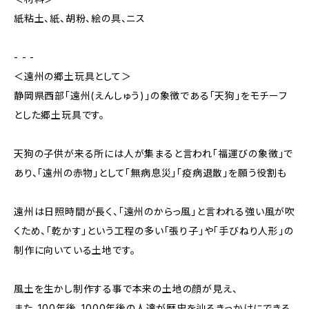
紙粘土、紙、胡粉、絵の具、ニス
- - -
＜遠州の郷土玩具として＞
静岡県西部「遠州(えんしゅう)」の象徴である「天狗」をモチーフ
とした郷土玩具です。
天狗の子供が来る所には人が集まると言われ「福運びの象徴」で
あり、「遠州の赤物」として「無病息災」「疫病退散」を願う役割も
遠州は日照時間が長く、「遠州のからっ風」と言われる強い風が吹
くため、「乾かす」という工程の多い「張り子」や「手びねり人形」の
制作に向いている土地です。
風土を生かし制作する事で本来の土地の顔が見え、
また、100年後、1000年後の人達が歴史を辿るきっかけにできる