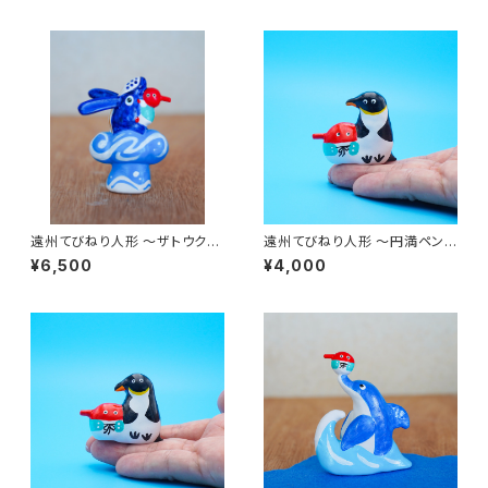
遠州てびねり人形 〜ザトウクジ
遠州てびねり人形 〜円満ペンギ
ラ〜 ｜高さ約7cm
ン〜 ｜高さ約4.5cm
¥6,500
¥4,000