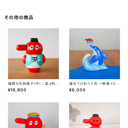
その他の商品
福寄せ天狗張子（中）｜高さ約1
遠州てびねり人形 〜幸運イル
4cm
カ〜 ｜高さ約9.5cm
¥16,800
¥6,000