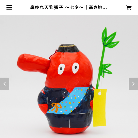
鼻ゆれ天狗張子 〜七夕〜｜高さ約15
cm | 天狗屋オンライン