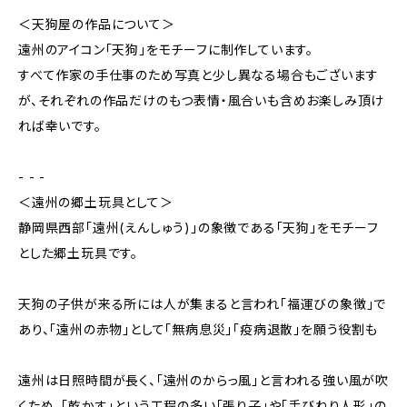
＜天狗屋の作品について＞
遠州のアイコン「天狗」をモチーフに制作しています。
すべて作家の手仕事のため写真と少し異なる場合もございます
が、それぞれの作品だけのもつ表情・風合いも含めお楽しみ頂け
れば幸いです。
- - -
＜遠州の郷土玩具として＞
静岡県西部「遠州(えんしゅう)」の象徴である「天狗」をモチーフ
とした郷土玩具です。
天狗の子供が来る所には人が集まると言われ「福運びの象徴」で
あり、「遠州の赤物」として「無病息災」「疫病退散」を願う役割も
遠州は日照時間が長く、「遠州のからっ風」と言われる強い風が吹
くため、「乾かす」という工程の多い「張り子」や「手びねり人形」の