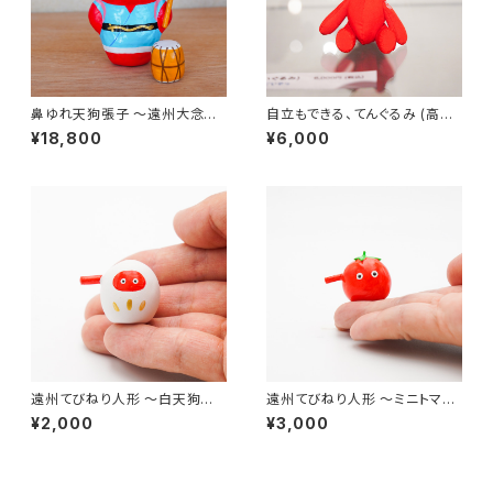
鼻ゆれ天狗張子 〜遠州大念
自立もできる、てんぐるみ (高さ
仏〜｜高さ約15.5cm
約10cm)
¥18,800
¥6,000
遠州てびねり人形 〜白天狗〜
遠州てびねり人形 〜ミニトマ
（高さ約2cm）
ト〜 ｜高さ約3cm
¥2,000
¥3,000