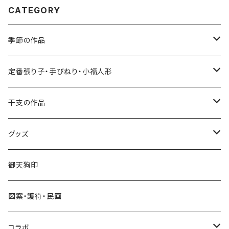
CATEGORY
季節の作品
張り子
定番張り子・手びねり・小福人形
手びねり人形
張り子
干支の作品
グッズ
手びねり人形・小福人形
張り子
グッズ
手びねり人形
キーホルダー
御天狗印
グッズ
シール
図案・護符・民画
コラボ
遠州綿紬ハンカチ
コラボ