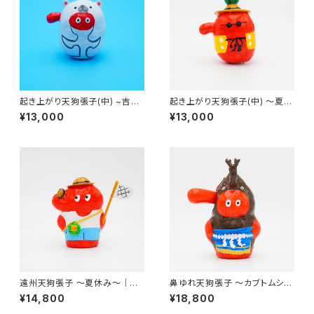
起き上がり天狗張子(中) ~吉兆
起き上がり天狗張子(中) 〜夏休
シロクマ~｜高さ約7cm
み〜｜高さ約8cm
¥13,000
¥13,000
遠州天狗張子 〜夏休み〜｜高
鼻ゆれ天狗張子 〜カブトムシの
さ約11.5cm
山〜｜高さ約18cm
¥14,800
¥18,800