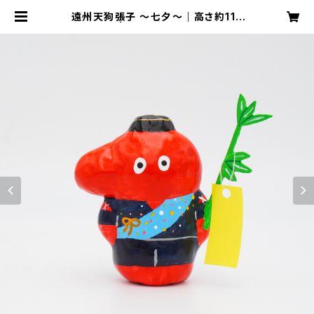
遠州天狗張子 〜七夕〜｜高さ約11c
m | 天狗屋オンライン