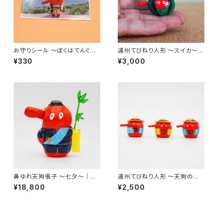
お守りシール 〜ぼくはてんぐ〜
遠州てびねり人形 〜スイカ〜
（9x5.5cm）
｜高さ約4cm
¥330
¥3,000
鼻ゆれ天狗張子 〜七夕〜｜高
遠州てびねり人形 〜天狗の夏
さ約15cm
休み〜｜高さ約3cm
¥18,800
¥2,500