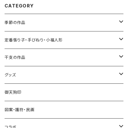
CATEGORY
季節の作品
張り子
定番張り子・手びねり・小福人形
手びねり人形
張り子
干支の作品
グッズ
手びねり人形・小福人形
張り子
グッズ
手びねり人形
キーホルダー
御天狗印
グッズ
シール
図案・護符・民画
コラボ
遠州綿紬ハンカチ
コラボ