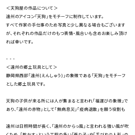
＜天狗屋の作品について＞
遠州のアイコン「天狗」をモチーフに制作しています。
すべて作家の手仕事のため写真と少し異なる場合もございます
が、それぞれの作品だけのもつ表情・風合いも含めお楽しみ頂け
れば幸いです。
- - -
＜遠州の郷土玩具として＞
静岡県西部「遠州(えんしゅう)」の象徴である「天狗」をモチーフ
とした郷土玩具です。
天狗の子供が来る所には人が集まると言われ「福運びの象徴」で
あり、「遠州の赤物」として「無病息災」「疫病退散」を願う役割も
遠州は日照時間が長く、「遠州のからっ風」と言われる強い風が吹
くため、「乾かす」という工程の多い「張り子」や「手びねり人形」の