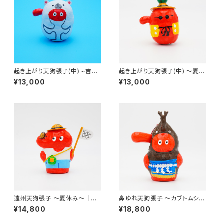
起き上がり天狗張子(中) ~吉兆
起き上がり天狗張子(中) 〜夏休
シロクマ~｜高さ約7cm
み〜｜高さ約8cm
¥13,000
¥13,000
遠州天狗張子 〜夏休み〜｜高
鼻ゆれ天狗張子 〜カブトムシの
さ約11.5cm
山〜｜高さ約18cm
¥14,800
¥18,800