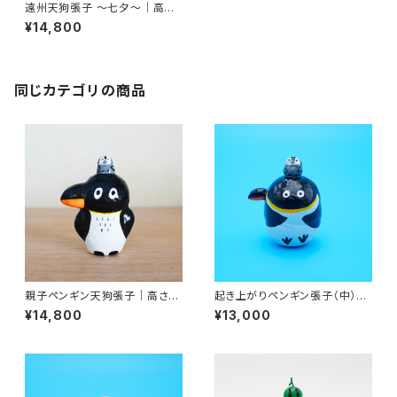
遠州天狗張子 〜七夕〜｜高さ
約11cm
¥14,800
同じカテゴリの商品
親子ペンギン天狗張子｜高さ約
起き上がりペンギン張子（中）｜
12cm
高さ約8cm
¥14,800
¥13,000