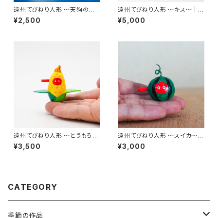
遠州てびねり人形 〜天狗の夏
遠州てびねり人形 〜キス〜｜全
休み〜｜高さ約3cm
長約9.5cm
¥2,500
¥5,000
遠州てびねり人形 〜とうもろこ
遠州てびねり人形 〜スイカ〜
し〜 ｜高さ約5cm
｜高さ約4cm
¥3,500
¥3,000
CATEGORY
季節の作品