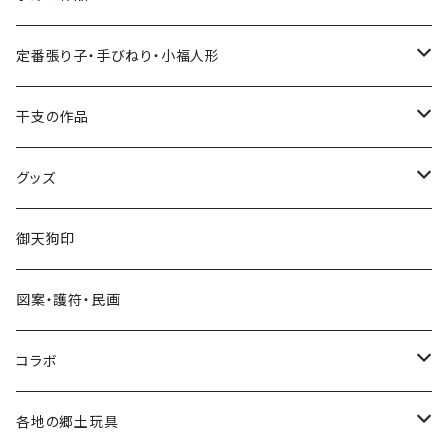
張り子
定番張り子・手びねり・小福人形
手びねり人形
張り子
干支の作品
グッズ
手びねり人形・小福人形
張り子
グッズ
手びねり人形
キーホルダー
御天狗印
グッズ
シール
図案・護符・民画
コラボ
遠州綿紬ハンカチ
コラボ
注染そめ手ぬぐい
＜遠州綿紬＞ハンカチ
各地の郷土玩具