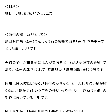
＜材料＞
紙粘土、紙、胡粉、絵の具、ニス
- - -
＜遠州の郷土玩具として＞
静岡県西部「遠州(えんしゅう)」の象徴である「天狗」をモチーフ
とした郷土玩具です。
天狗の子供が来る所には人が集まると言われ「福運びの象徴」で
あり、「遠州の赤物」として「無病息災」「疫病退散」を願う役割も
遠州は日照時間が長く、「遠州のからっ風」と言われる強い風が吹
くため、「乾かす」という工程の多い「張り子」や「手びねり人形」の
制作に向いている土地です。
風土を生かし制作する事で本来の土地の顔が見え、