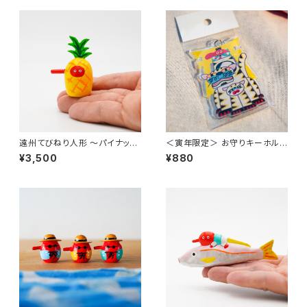
遠州てびねり人形 〜パイナップ
＜寅年限定＞ お守りキーホルダ
ル〜 ｜高さ約5cm
ー 〜遠州親子白虎〜（高さ約7
¥3,500
¥880
cm）