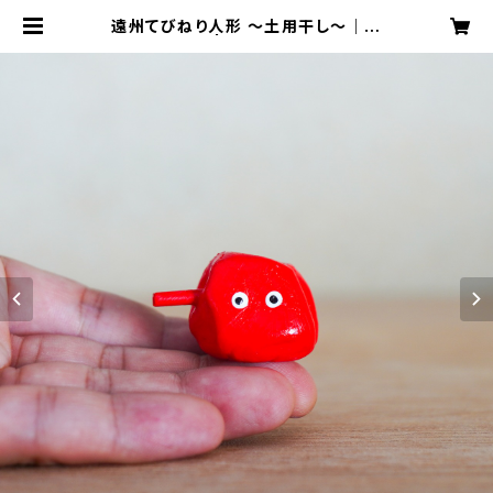
遠州てびねり人形 〜土用干し〜｜高
さ約3cm | 天狗屋オンライン