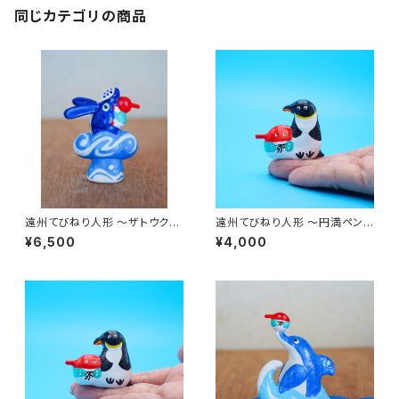
同じカテゴリの商品
遠州てびねり人形 〜ザトウクジ
遠州てびねり人形 〜円満ペンギ
ラ〜 ｜高さ約7cm
ン〜 ｜高さ約4.5cm
¥6,500
¥4,000