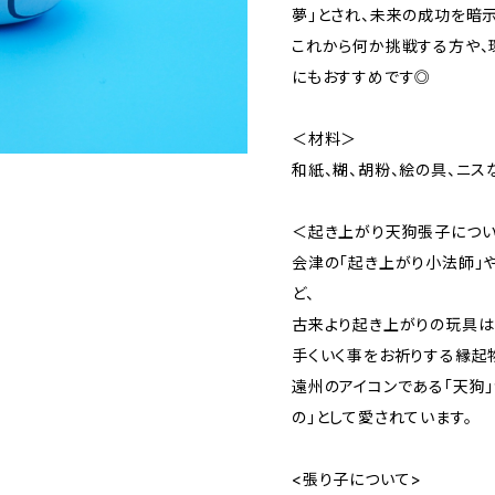
夢」とされ、未来の成功を暗示
これから何か挑戦する方や、
にもおすすめです◎
＜材料＞
和紙、糊、胡粉、絵の具、ニス
＜起き上がり天狗張子につ
会津の「起き上がり小法師」や
ど、
古来より起き上がりの玩具は
手くいく事をお祈りする縁起
遠州のアイコンである「天狗
の」として愛されています。
<張り子について>