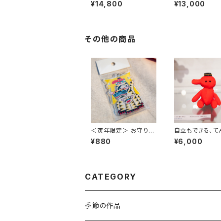
｜高さ約12cm
子（中）｜高さ約
¥14,800
¥13,000
その他の商品
＜寅年限定＞ お守りキ
自立もできる、て
ーホルダー 〜遠州親子
み (高さ約10cm
¥880
¥6,000
白虎〜（高さ約7cm）
CATEGORY
季節の作品