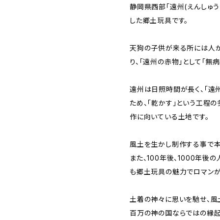
静岡県西部「遠州(えんしゅう
した郷土玩具です。
天狗の子供が来る所には人が
り、「遠州の赤物」として「無
遠州は日照時間が長く、「遠
ため、「乾かす」という工程の
作に向いている土地です。
風土を生かし制作する事で本
また、100年後、1000年
も郷土玩具の魅力でロマンが
土着の神々に思いを馳せ、風
百万の神の国ならではの縁起