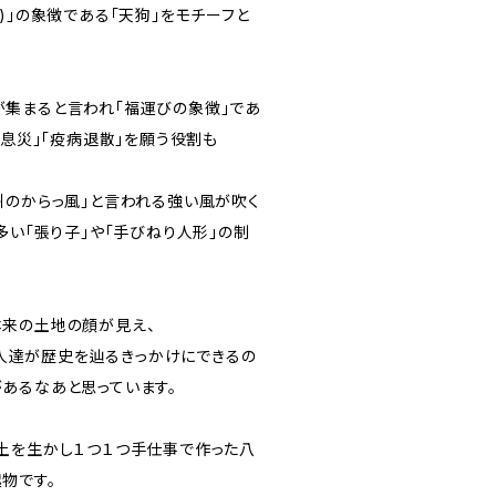
)」の象徴である「天狗」をモチーフと
集まると言われ「福運びの象徴」であ
病息災」「疫病退散」を願う役割も
州のからっ風」と言われる強い風が吹く
多い「張り子」や「手びねり人形」の制
来の土地の顔が見え、
後の人達が歴史を辿るきっかけにできるの
あるなあと思っています。
土を生かし１つ１つ手仕事で作った八
物です。