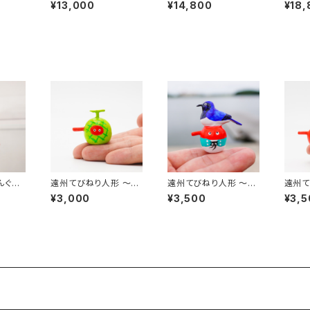
8cm
(中) 〜夏休み〜｜高さ
み〜｜高さ約11.5cm
トムシ
¥13,000
¥14,800
¥18,
約8cm
8cm
んぐる
遠州てびねり人形 〜メ
遠州てびねり人形 〜オ
遠州て
)
ロン〜 ｜高さ約3.5cm
オルリ〜｜高さ約4.5c
くらん
¥3,000
¥3,500
¥3,5
m
m