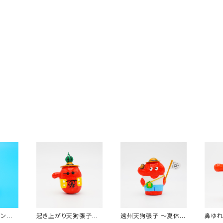
ギン張
起き上がり天狗張子
遠州天狗張子 〜夏休
鼻ゆれ