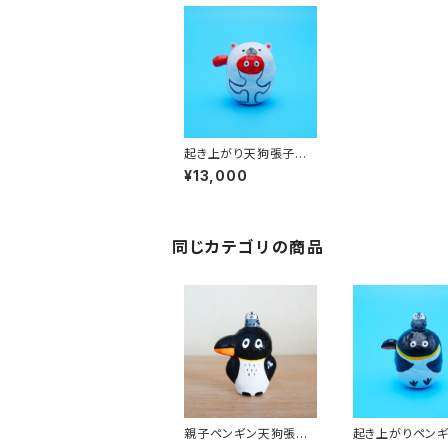
起き上がり天狗張子
(中) ~吉兆シロクマ~｜
¥13,000
高さ約7cm
同じカテゴリの商品
親子ペンギン天狗張子
起き上がりペン