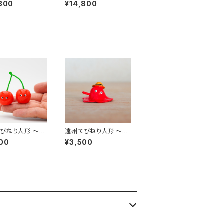
の山〜｜高さ約1
ムシの山〜｜高さ約13
800
¥14,800
cm
びねり人形 〜さ
遠州てびねり人形 〜と
ぼ〜 ｜高さ約6c
けてんぐ〜｜高さ約3c
00
¥3,500
m