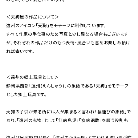
＜天狗屋の作品について＞
遠州のアイコン「天狗」をモチーフに制作しています。
すべて作家の手仕事のため写真と少し異なる場合もございます
が、それぞれの作品だけのもつ表情・風合いも含めお楽しみ頂け
れば幸いです。
- - -
＜遠州の郷土玩具として＞
静岡県西部「遠州(えんしゅう)」の象徴である「天狗」をモチーフ
とした郷土玩具です。
天狗の子供が来る所には人が集まると言われ「福運びの象徴」で
あり、「遠州の赤物」として「無病息災」「疫病退散」を願う役割も
遠州は日照時間が長く、「遠州のからっ風」と言われる強い風が吹