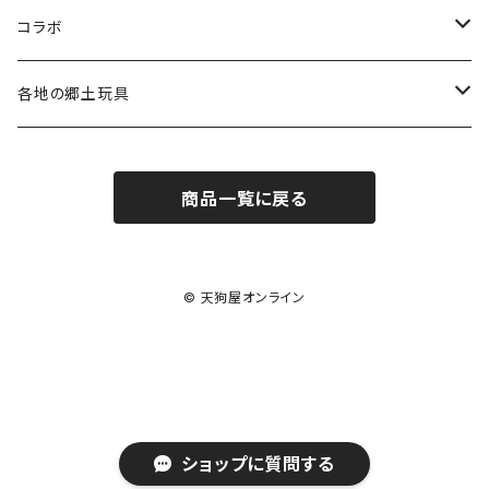
コラボ
遠州綿紬ハンカチ
コラボ
注染そめ手ぬぐい
＜遠州綿紬＞ハンカチ
各地の郷土玩具
トートバック
三ヶ日町
商品一覧に戻る
張り子
ポストカード・護符
遠州今切れ
手びねり人形
Tシャツ
© 天狗屋オンライン
グッズ
その他（ポチ袋・クリアファイルなど）
ショップに質問する