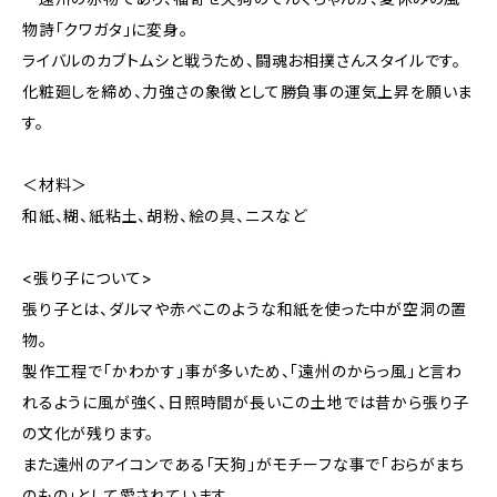
物詩「クワガタ」に変身。
ライバルのカブトムシと戦うため、闘魂お相撲さんスタイルです。
化粧廻しを締め、力強さの象徴として勝負事の運気上昇を願いま
す。
＜材料＞
和紙、糊、紙粘土、胡粉、絵の具、ニスなど
<張り子について>
張り子とは、ダルマや赤べこのような和紙を使った中が空洞の置
物。
製作工程で「かわかす」事が多いため、「遠州のからっ風」と言わ
れるように風が強く、日照時間が長いこの土地では昔から張り子
の文化が残ります。
また遠州のアイコンである「天狗」がモチーフな事で「おらがまち
のもの」として愛されています。