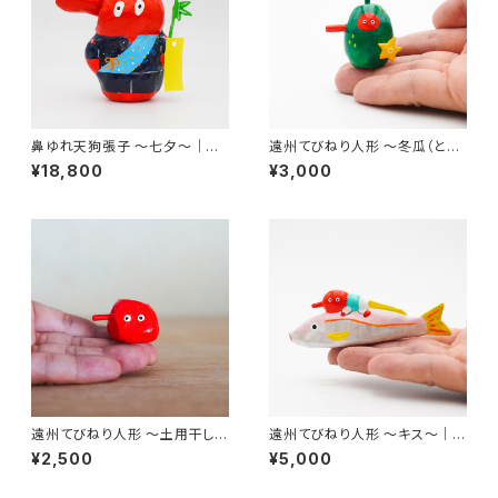
鼻ゆれ天狗張子 〜七夕〜｜高
遠州てびねり人形 〜冬瓜（とう
さ約15cm
がん）〜｜高さ約4cm
¥18,800
¥3,000
遠州てびねり人形 〜土用干し〜
遠州てびねり人形 〜キス〜｜全
｜高さ約3cm
長約9.5cm
¥2,500
¥5,000