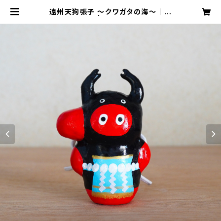
遠州天狗張子 〜クワガタの海〜｜高
さ約13cm | 天狗屋オンライン