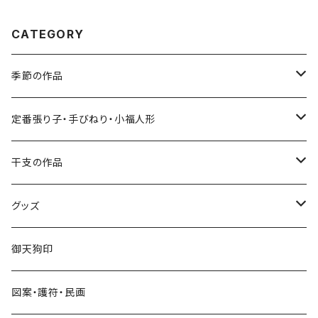
CATEGORY
季節の作品
張り子
定番張り子・手びねり・小福人形
手びねり人形
張り子
干支の作品
グッズ
手びねり人形・小福人形
張り子
グッズ
手びねり人形
キーホルダー
御天狗印
グッズ
シール
図案・護符・民画