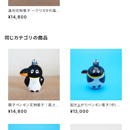
遠州天狗張子 〜クワガタの海〜
｜高さ約13cm
¥14,800
同じカテゴリの商品
親子ペンギン天狗張子｜高さ約
起き上がりペンギン張子（中）｜
12cm
高さ約8cm
¥14,800
¥13,000