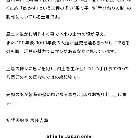
くため、「乾かす」という工程の多い「張り子」や「手びねり人形」の
制作に向いている土地です。
風土を生かし制作する事で本来の土地の顔が見え、
また、100年後、1000年後の人達が歴史を辿るきっかけにできる
のも郷土玩具の魅力でロマンがあるなあと思っています。
土着の神々に思いを馳せ、風土を生かし１つ１つ手仕事で作った
八百万の神の国ならではの縁起物です。
天狗の風が皆様の追い風となる事を、心よりお祈り申し上げま
す。
初代天狗屋 坂田吉章
Ship to Japan only