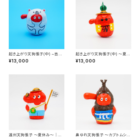
起き上がり天狗張子(中) ~吉兆
起き上がり天狗張子(中) 〜夏休
シロクマ~｜高さ約7cm
み〜｜高さ約8cm
¥13,000
¥13,000
遠州天狗張子 〜夏休み〜｜高
鼻ゆれ天狗張子 〜カブトムシの
さ約11.5cm
山〜｜高さ約18cm