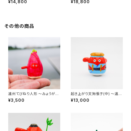
¥14,800
¥18,800
その他の商品
遠州てびねり人形 〜みょうが〜
起き上がり天狗張子(中) 〜遠州
｜高さ約5cm
大念佛〜｜高さ約8cm
¥3,500
¥13,000