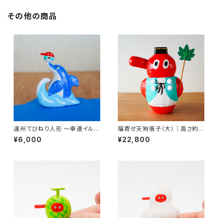
その他の商品
遠州てびねり人形 〜幸運イル
福寄せ天狗張子（大）｜高さ約2
カ〜 ｜高さ約9.5cm
3cm
¥6,000
¥22,800