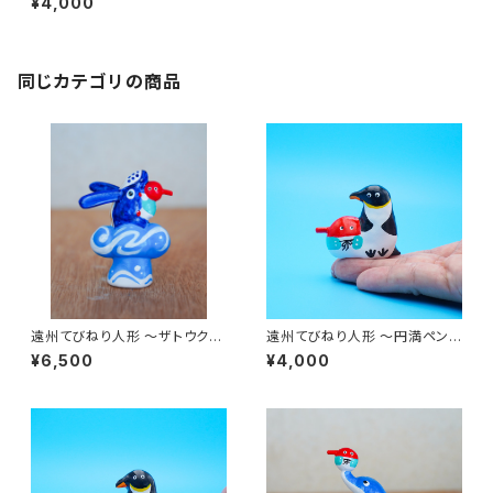
¥4,000
同じカテゴリの商品
遠州てびねり人形 〜ザトウクジ
遠州てびねり人形 〜円満ペンギ
ラ〜 ｜高さ約7cm
ン〜 ｜高さ約4.5cm
¥6,500
¥4,000