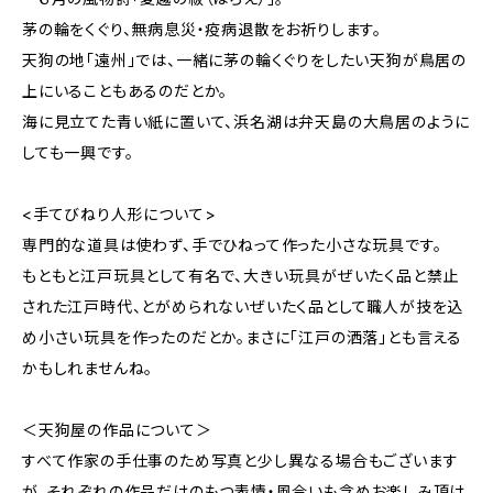
茅の輪をくぐり、無病息災・疫病退散をお祈りします。
天狗の地「遠州」では、一緒に茅の輪くぐりをしたい天狗が鳥居の
上にいることもあるのだとか。
海に見立てた青い紙に置いて、浜名湖は弁天島の大鳥居のように
しても一興です。
<手てびねり人形について>
専門的な道具は使わず、手でひねって作った小さな玩具です。
もともと江戸玩具として有名で、大きい玩具がぜいたく品と禁止
された江戸時代、とがめられないぜいたく品として職人が技を込
め小さい玩具を作ったのだとか。まさに「江戸の洒落」とも言える
かもしれませんね。
＜天狗屋の作品について＞
すべて作家の手仕事のため写真と少し異なる場合もございます
が、それぞれの作品だけのもつ表情・風合いも含めお楽しみ頂け