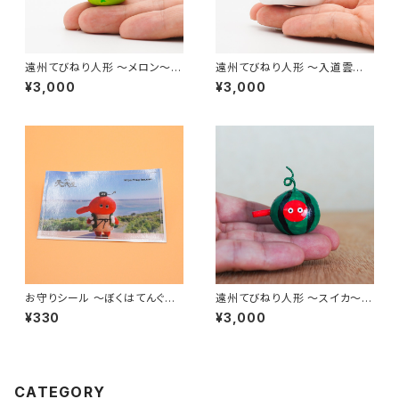
遠州てびねり人形 〜メロン〜
遠州てびねり人形 〜入道雲〜
｜高さ約3.5cm
｜高さ約5cm
¥3,000
¥3,000
お守りシール 〜ぼくはてんぐ〜
遠州てびねり人形 〜スイカ〜
（9x5.5cm）
｜高さ約4cm
¥330
¥3,000
CATEGORY