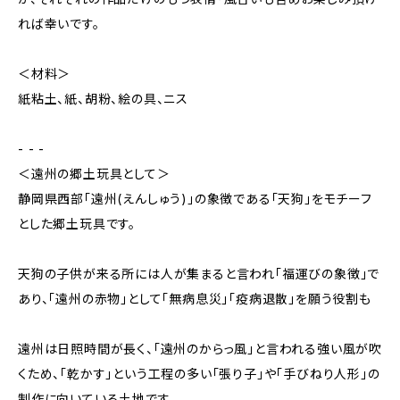
れば幸いです。
＜材料＞
紙粘土、紙、胡粉、絵の具、ニス
- - -
＜遠州の郷土玩具として＞
静岡県西部「遠州(えんしゅう)」の象徴である「天狗」をモチーフ
とした郷土玩具です。
天狗の子供が来る所には人が集まると言われ「福運びの象徴」で
あり、「遠州の赤物」として「無病息災」「疫病退散」を願う役割も
遠州は日照時間が長く、「遠州のからっ風」と言われる強い風が吹
くため、「乾かす」という工程の多い「張り子」や「手びねり人形」の
制作に向いている土地です。