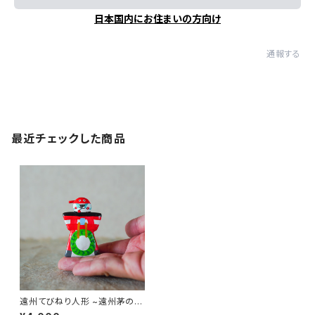
日本国内にお住まいの方向け
通報する
最近チェックした商品
遠州てびねり人形 ~遠州茅の輪
くぐり~｜高さ約5cm