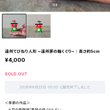
1
/2
遠州てびねり人形 ~遠州茅の輪くぐり~｜高さ約5cm
¥4,000
SOLD OUT
2026年6月23日 00:00 に販売終了しました
＜季節の作品＞
６月の風物詩「夏越の祓（はらえ）」。