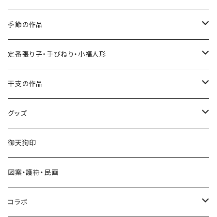
季節の作品
張り子
定番張り子・手びねり・小福人形
手びねり人形
張り子
干支の作品
グッズ
手びねり人形・小福人形
張り子
グッズ
手びねり人形
キーホルダー
御天狗印
グッズ
シール
図案・護符・民画
コラボ
遠州綿紬ハンカチ
コラボ