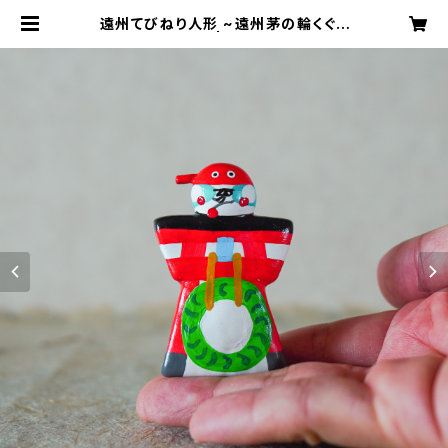
遠州てびねり人形 ~遠州茅の輪くぐり
~｜高さ約5cm | 天狗屋オンライン