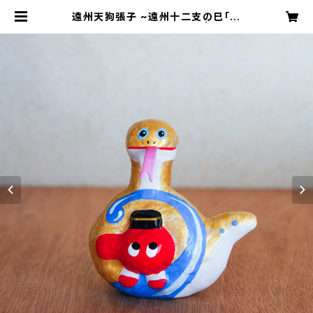
遠州天狗張子 ~遠州十二支の巳「浜
名湖の金蛇」~ 高さ約12cm | 天狗屋
オンライン