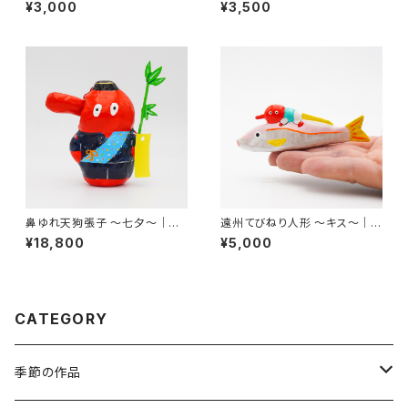
｜高さ約5cm
｜高さ約4.5cm
¥3,000
¥3,500
鼻ゆれ天狗張子 〜七夕〜｜高
遠州てびねり人形 〜キス〜｜全
さ約15cm
長約9.5cm
¥18,800
¥5,000
CATEGORY
季節の作品