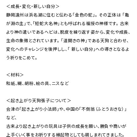
＜成長・変化・新しい自分＞
静岡遠州は浜名湖に住むと伝わる「金色の蛇」。 その正体は 「亀
が淵の主」で、「短蛇大名神」とも呼ばれる福授の神様です。 古来
より神の遣いであるヘビは、脱皮を繰り返す姿から、変化や成長、
生命の象徴とされています。 「道開きの神」である天狗と合わせ、
変化へのチャレンジを後押しし、「 新しい自分」への導きとなるよ
う祈りをこめて。
＜材料＞
和紙、糊、胡粉、絵の具、ニスなど
＜起き上がり天狗張子について＞
会津の「起き上がり小法師」や、中国の「不倒翁（ふとうおきな）」
など、
古来より起き上がりの玩具は子供の成長を願い、勝負や商いが
上手くいく事をお祈りする縁起物としても親しまれてきました。