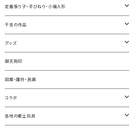
張り子
定番張り子・手びねり・小福人形
手びねり人形
張り子
干支の作品
グッズ
手びねり人形・小福人形
張り子
グッズ
手びねり人形
キーホルダー
御天狗印
グッズ
シール
図案・護符・民画
コラボ
遠州綿紬ハンカチ
コラボ
注染そめ手ぬぐい
＜遠州綿紬＞ハンカチ
各地の郷土玩具
トートバック
三ヶ日町