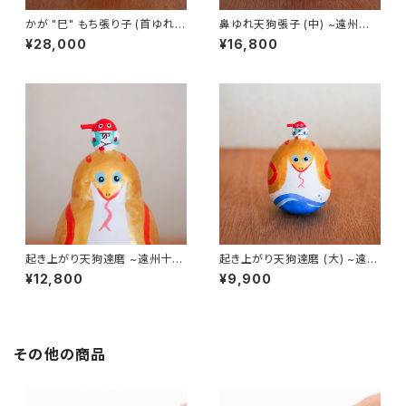
かが "巳" もち張り子 (首ゆれ)
鼻ゆれ天狗張子 (中) ~遠州十
｜高さ約22cm
二支の巳「浜名湖の金蛇」~｜高
¥28,000
¥16,800
さ約15cm
起き上がり天狗達磨 ~遠州十二
起き上がり天狗達磨 (大) ~遠州
支の巳「浜名湖の金蛇」~｜高さ
十二支の巳「浜名湖の金蛇」~｜
¥12,800
¥9,900
約13cm
高さ約10cm
その他の商品