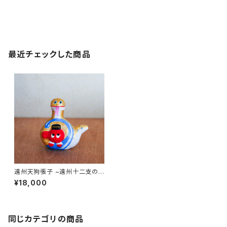
最近チェックした商品
遠州天狗張子 ~遠州十二支の
巳「浜名湖の金蛇」~ 高さ約12c
¥18,000
m
同じカテゴリの商品