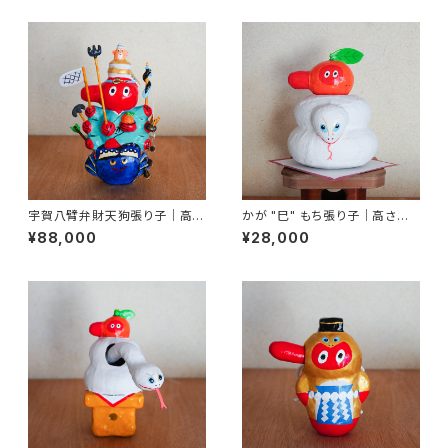
宇賀八臂弁財天狗張り子｜高さ
かが "巳" もち張り子｜高さ約2
約24cm
5cm
¥88,000
¥28,000