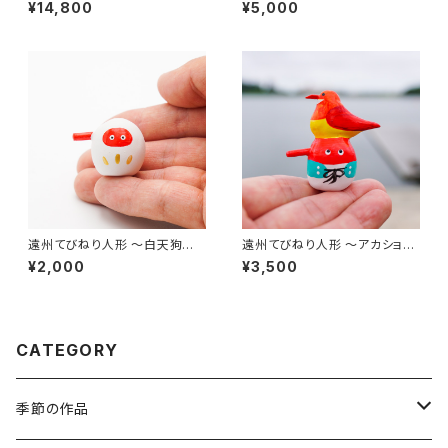
｜高さ約12cm
｜全長約7cm
¥14,800
¥5,000
遠州てびねり人形 〜白天狗〜
遠州てびねり人形 〜アカショウ
（高さ約2cm）
ビン〜｜高さ約4.5cm
¥2,000
¥3,500
CATEGORY
季節の作品