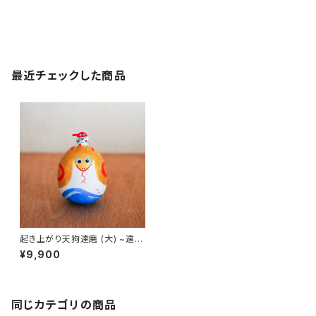
最近チェックした商品
起き上がり天狗達磨 (大) ~遠州
十二支の巳「浜名湖の金蛇」~｜
¥9,900
高さ約10cm
同じカテゴリの商品