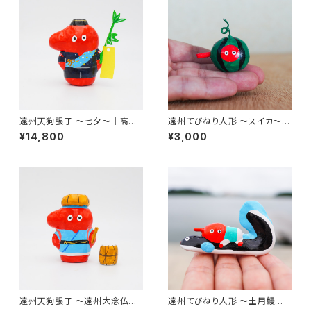
遠州天狗張子 〜七夕〜｜高さ
遠州てびねり人形 〜スイカ〜
約11cm
｜高さ約4cm
¥14,800
¥3,000
遠州天狗張子 〜遠州大念仏〜
遠州てびねり人形 〜土用鰻〜