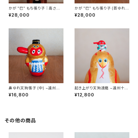
かが "巳" もち張り子｜高さ約2
かが "巳" もち張り子 (首ゆれ)
5cm
｜高さ約22cm
¥28,000
¥28,000
鼻ゆれ天狗張子 (中) ~遠州十
起き上がり天狗達磨 ~遠州十二
二支の巳「浜名湖の金蛇」~｜高
支の巳「浜名湖の金蛇」~｜高さ
¥16,800
¥12,800
さ約15cm
約13cm
その他の商品