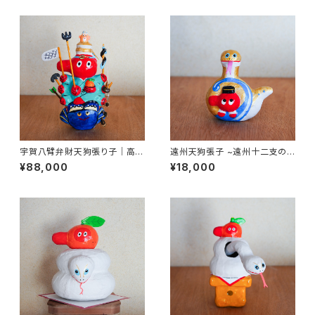
宇賀八臂弁財天狗張り子｜高さ
遠州天狗張子 ~遠州十二支の
約24cm
巳「浜名湖の金蛇」~ 高さ約12c
¥88,000
¥18,000
m