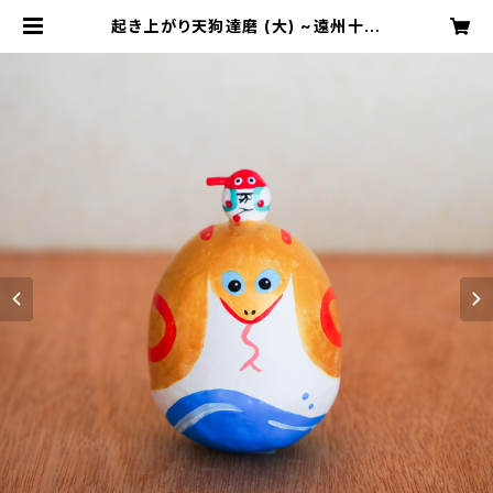
起き上がり天狗達磨 (大) ~遠州十二
支の巳「浜名湖の金蛇」~｜高さ約10
cm | 天狗屋オンライン