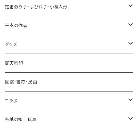
張り子
定番張り子・手びねり・小福人形
手びねり人形
張り子
干支の作品
グッズ
手びねり人形・小福人形
張り子
グッズ
手びねり人形
キーホルダー
御天狗印
グッズ
シール
図案・護符・民画
コラボ
遠州綿紬ハンカチ
コラボ
注染そめ手ぬぐい
＜遠州綿紬＞ハンカチ
各地の郷土玩具
トートバック
三ヶ日町