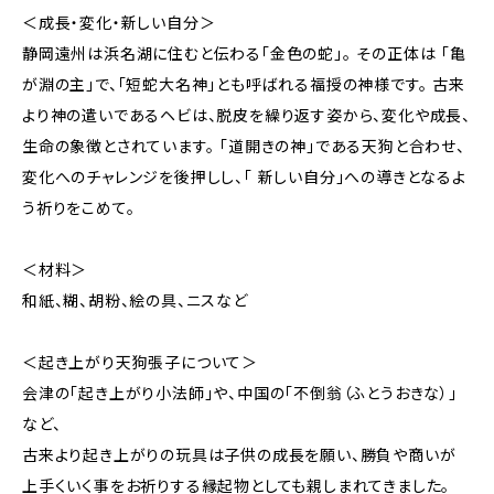
＜成長・変化・新しい自分＞
静岡遠州は浜名湖に住むと伝わる「金色の蛇」。 その正体は 「亀
が淵の主」で、「短蛇大名神」とも呼ばれる福授の神様です。 古来
より神の遣いであるヘビは、脱皮を繰り返す姿から、変化や成長、
生命の象徴とされています。 「道開きの神」である天狗と合わせ、
変化へのチャレンジを後押しし、「 新しい自分」への導きとなるよ
う祈りをこめて。
＜材料＞
和紙、糊、胡粉、絵の具、ニスなど
＜起き上がり天狗張子について＞
会津の「起き上がり小法師」や、中国の「不倒翁（ふとうおきな）」
など、
古来より起き上がりの玩具は子供の成長を願い、勝負や商いが
上手くいく事をお祈りする縁起物としても親しまれてきました。